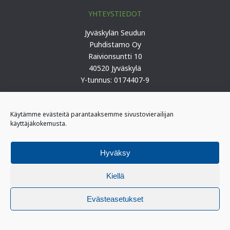
YHTEYSTIEDOT
Jyväskylän Seudun
Puhdistamo Oy
Raivionsuntti 10
40520 Jyväskylä
Y-tunnus: 0174407-9
Puh. 0207 419 100 (keskus)
Käytämme evästeitä parantaaksemme sivustovierailijan
käyttäjäkokemusta.
PÄIVYSTYS
I-päivystäjä: 0400 406 340
Hyväksy
(kiireelliset ilmoitukset)
II-päivystäjä: 0400 406 341
Kiellä
Evästeasetukset