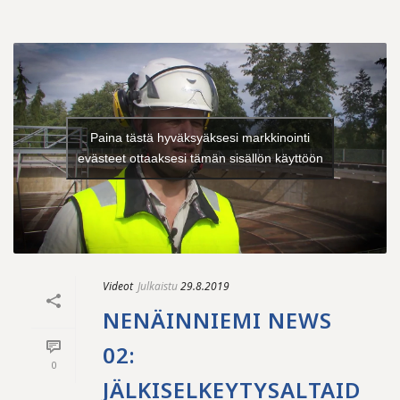
Paina tästä hyväksyäksesi markkinointi
evästeet ottaaksesi tämän sisällön käyttöön
Videot
Julkaistu
29.8.2019
NENÄINNIEMI NEWS
02:
0
JÄLKISELKEYTYSALTAID