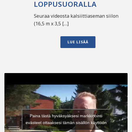
LOPPUSUORALLA
Seuraa videosta kalsiittiaseman siilon
(16,5 m x 3,5 […]
LUE LISÄÄ
Paina tästä hyväksyäksesi markkinointi
evästeet ottaaksesi tämän sisällön käyttöön