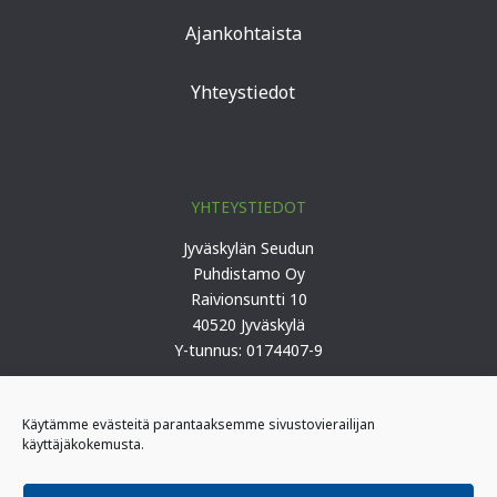
Ajankohtaista
Yhteystiedot
YHTEYSTIEDOT
Jyväskylän Seudun
Puhdistamo Oy
Raivionsuntti 10
40520 Jyväskylä
Y-tunnus: 0174407-9
Puh. 0207 419 100 (keskus)
Käytämme evästeitä parantaaksemme sivustovierailijan
käyttäjäkokemusta.
PÄIVYSTYS
I-päivystäjä: 0400 406 340