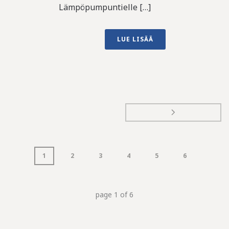
Lämpöpumpuntielle […]
LUE LISÄÄ
1
2
3
4
5
6
page
1
of
6