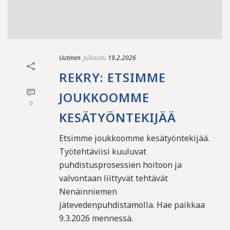
Uutinen
Julkaistu
19.2.2026
REKRY: ETSIMME
JOUKKOOMME
0
KESÄTYÖNTEKIJÄÄ
Etsimme joukkoomme kesätyöntekijää.
Työtehtäviisi kuuluvat
puhdistusprosessien hoitoon ja
valvontaan liittyvät tehtävät
Nenäinniemen
jätevedenpuhdistamolla. Hae paikkaa
9.3.2026 mennessä.