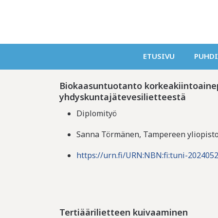
Tutkimusprojektit 
ETUSIVU
PUHD
Biokaasuntuotanto korkeakiintoaine
yhdyskuntajätevesilietteestä
Diplomityö
Sanna Törmänen, Tampereen yliopisto
https://urn.fi/URN:NBN:fi:tuni-202405
Tertiäärilietteen kuivaaminen