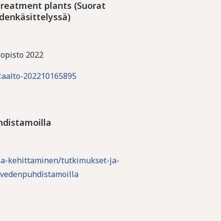
reatment plants (Suorat
denkäsittelyssä)
iopisto 2022
i:aalto-202210165895
distamoilla
s-ja-kehittaminen/tutkimukset-ja-
evedenpuhdistamoilla