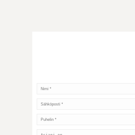
ANNA PALAUTETTA
Anna palautetta toiminnastamme ja lähet
Koetamme antaa vastauksia parhaamme m