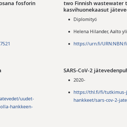
osana fosforin
two Finnish wastewater t
kasvihuonekaasut jäteve
Diplomityö
Helena Hilander, Aalto yl
67521
https://urn.fi/URN:NBN:f
a
SARS-CoV-2 jätevedenpuh
2020-
https://thl.fi/fi/tutkimu
/jatevedet/uudet-
hankkeet/sars-cov-2-jat
molla-hankkeen-