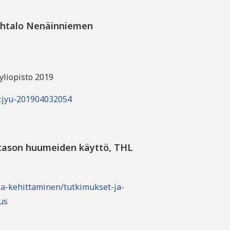
ohtalo Nenäinniemen
yliopisto 2019
i:jyu-201904032054
ötason huumeiden käyttö, THL
s-ja-kehittaminen/tutkimukset-ja-
us