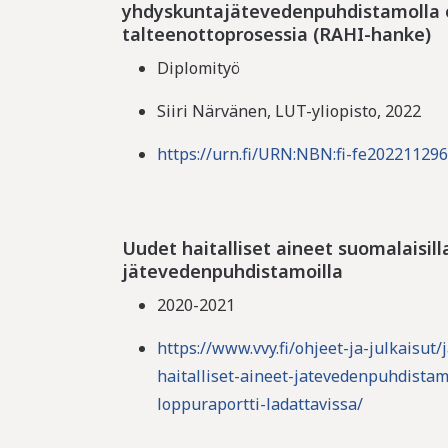
yhdyskuntajätevedenpuhdistamolla 
talteenottoprosessia (RAHI-hanke)
Diplomityö
Siiri Närvänen, LUT-yliopisto, 2022
https://urn.fi/URN:NBN:fi-fe20221129
Uudet haitalliset aineet suomalaisill
jätevedenpuhdistamoilla
2020-2021
https://www.vvy.fi/ohjeet-ja-julkaisut
haitalliset-aineet-jatevedenpuhdista
loppuraportti-ladattavissa/