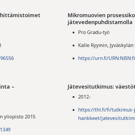
ehittämistoimet
Mikromuovien prosessik
jätevedenpuhdistamolla
Pro Gradu-työ
0
Kalle Ryymin, Jyväskylän 
196556
https://urn.fi/URN:NBN:f
inta –
Jätevesitutkimus: väest
2012-
https://thl.fi/fi/tutkimu
 yliopisto 2015
hankkeet/jatevesitutkim
01349