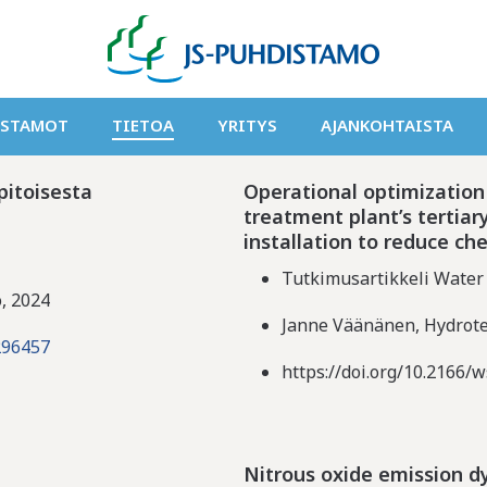
ja -hankkeet
ISTAMOT
TIETOA
YRITYS
AJANKOHTAISTA
pitoisesta
Operational optimizatio
treatment plant’s tertiar
installation to reduce c
Tutkimusartikkeli Water
, 2024
Janne Väänänen, Hydrote
296457
https://doi.org/10.2166/w
Nitrous oxide emission d