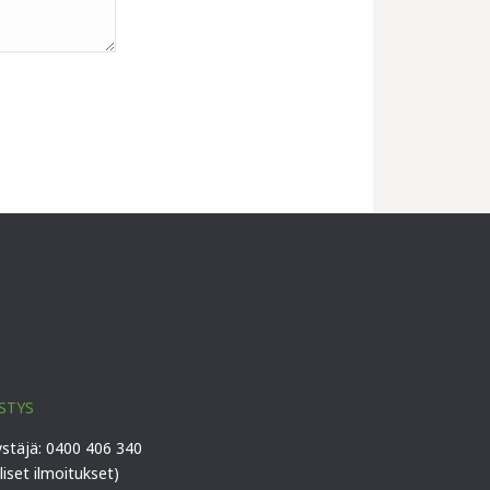
STYS
ystäjä: 0400 406 340
lliset ilmoitukset)