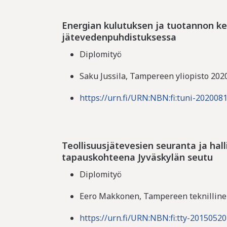
Energian kulutuksen ja tuotannon k
jätevedenpuhdistuksessa
Diplomityö
Saku Jussila, Tampereen yliopisto 202
https://urn.fi/URN:NBN:fi:tuni-202008
Teollisuusjätevesien seuranta ja hall
tapauskohteena Jyväskylän seutu
Diplomityö
Eero Makkonen, Tampereen teknillinen
https://urn.fi/URN:NBN:fi:tty-2015052