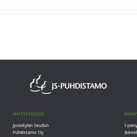
YHTEYSTIEDOT
PÄIVY
Jyväskylän Seudun
I-päiv
Puhdistamo Oy
(kiiree