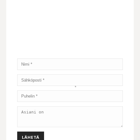
ANNA PALAUTETTA
Anna palautetta toiminnastamme ja lähetä
kysymyksiä toiminnastamme.
Koetamme antaa vastauksia parhaamme
mukaan.