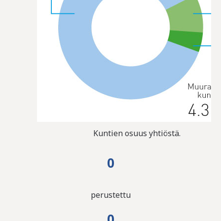
Kuntien osuus yhtiöstä.
0
perustettu
0