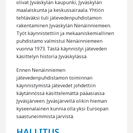
olivat Jyväskylän kaupunki, Jyväskylän
maalaiskunta ja keskussairaala. Yhtiön
tehtäväksi tuli jätevedenpuhdistamon
rakentaminen Jyväskylän Nenäinniemeen.
Työt käynnistettiin ja mekaaniskemiallinen
puhdistamo valmistui Nenäinniemeen
vuonna 1973. Tästä käynnistyi jäteveden
käsittelyn historia Jyväskylässä.
Ennen Nenäinniemen
jätevedenpuhdistamon toiminnan
käynnistymistä jätevedet johdettiin
käytännössä käsittelemättä pääasiassa
Jyväsjärveen. Jyväsjärvellä olikin hieman
kyseenalainen kunnia olla yksi Euroopan
saastuneimmista järvistä.
HALLITUS