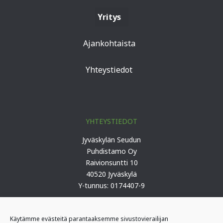
Yritys
Ajankohtaista
Yhteystiedot
YHTEYSTIEDOT
Jyväskylän Seudun
Puhdistamo Oy
Raivionsuntti 10
40520 Jyväskylä
Y-tunnus: 0174407-9
Puh. 0207 419 100 (keskus)
Käytämme evästeitä parantaaksemme sivustovierailijan