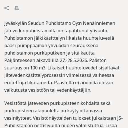
Jyväskylän Seudun Puhdistamo Oy:n Nenäinniemen
jätevedenpuhdistamolla on tapahtunut ylivuoto.
Puhdistamon jälkikäsittelyn likaisia huuhteluvesiä
pääsi pumppaamon ylivuodon seurauksena
puhdistamon purkuputkeen ja sitä kautta
Päijänteeseen aikavälillä 27.-28.5.2026. Päästön
suuruus on 100 m3. Likaiset huuhteluvedet sisältävät
jätevedenkäsittelyprosessin viimeisessä vaiheessa
erotettuja lika-aineita. Päästöllä ei arvioida olevan
vaikutusta vesistöön tai vedenkäyttäjiin.
Vesistöstä jäteveden purkupisteen kohdalta sekä
purkupisteen alapuolelta on käyty ottamassa
vesinäytteet. Vesistönäytteiden tulokset julkaistaan JS-
Puhdistamon nettisivuilla niiden valmistuttua. Lisää