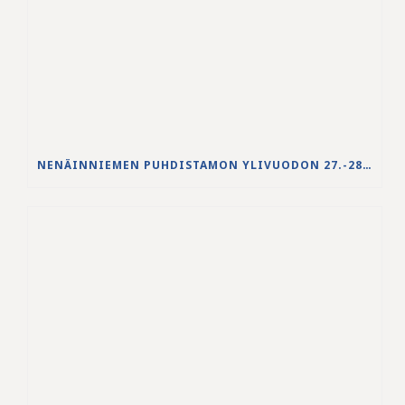
NENÄINNIEMEN PUHDISTAMON YLIVUODON 27.-28.5.2026 VESISTÖVAIKUTUKSET