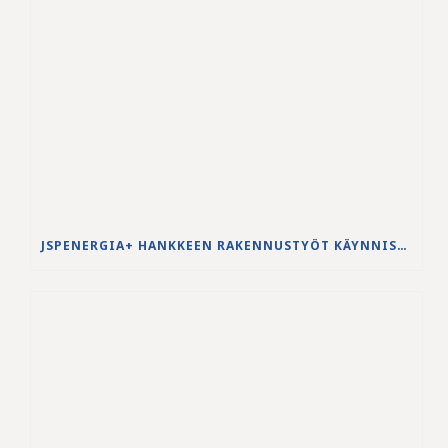
JSPENERGIA+ HANKKEEN RAKENNUSTYÖT KÄYNNISTYVÄT LOUHINTATÖILLÄ