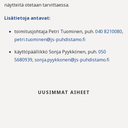
näytteitä otetaan tarvittaessa.
Lisätietoja antavat:
toimitusjohtaja Petri Tuominen, puh.
040 8210080
,
petri.tuominen@js-puhdistamo.fi
käyttöpäällikkö Sonja Pyykkönen, puh.
050
5680939
,
sonja.pyykkonen@js-puhdistamo.fi
UUSIMMAT AIHEET