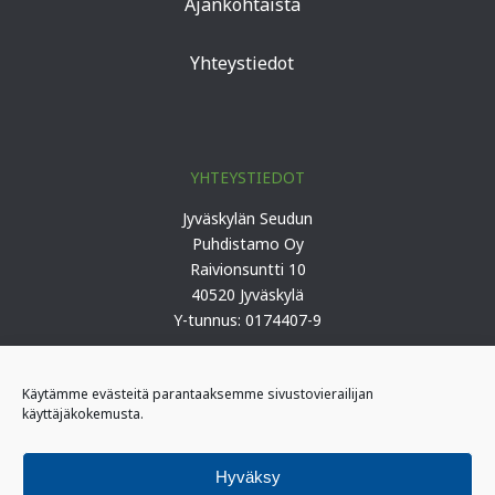
Ajankohtaista
Yhteystiedot
YHTEYSTIEDOT
Jyväskylän Seudun
Puhdistamo Oy
Raivionsuntti 10
40520 Jyväskylä
Y-tunnus: 0174407-9
Puh. 0207 419 100 (keskus)
Käytämme evästeitä parantaaksemme sivustovierailijan
käyttäjäkokemusta.
PÄIVYSTYS
I-päivystäjä: 0400 406 340
Hyväksy
(kiireelliset ilmoitukset)