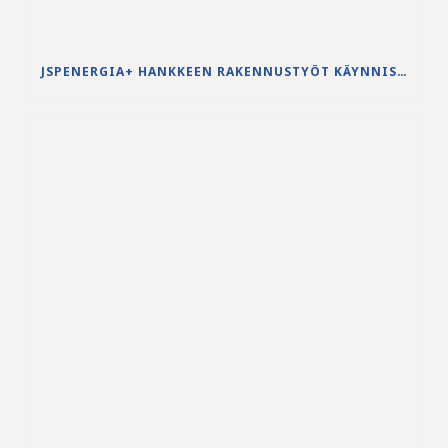
JSPENERGIA+ HANKKEEN RAKENNUSTYÖT KÄYNNISTYVÄT LOUHINTATÖILLÄ