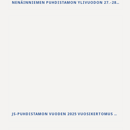
NENÄINNIEMEN PUHDISTAMON YLIVUODON 27.-28.5.2026 VESISTÖVAIKUTUKSET
JS-PUHDISTAMON VUODEN 2025 VUOSIKERTOMUS ON JULKAISTU