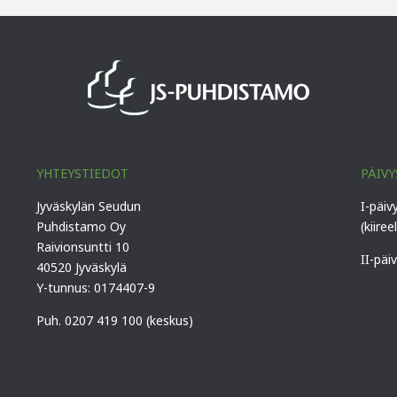
YHTEYSTIEDOT
PÄIVY
Jyväskylän Seudun
I-päiv
Puhdistamo Oy
(kiiree
Raivionsuntti 10
II-päi
40520 Jyväskylä
Y-tunnus: 0174407-9
Puh. 0207 419 100 (keskus)