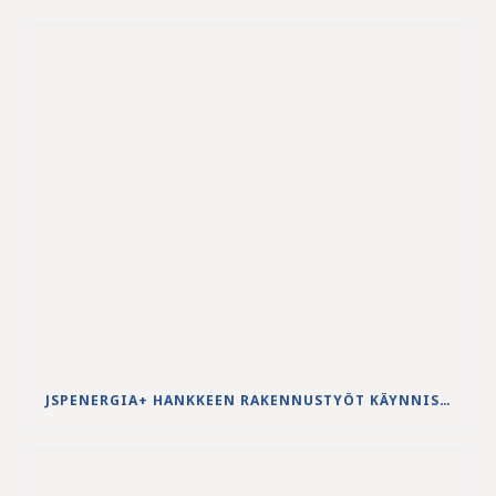
JSPENERGIA+ HANKKEEN RAKENNUSTYÖT KÄYNNISTYVÄT LOUHINTATÖILLÄ