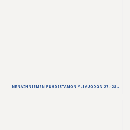
NENÄINNIEMEN PUHDISTAMON YLIVUODON 27.-28.5.2026 VESISTÖVAIKUTUKSET