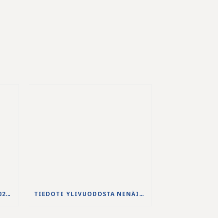
JS-PUHDISTAMON VUODEN 2025 VUOSIKERTOMUS ON JULKAISTU
TIEDOTE YLIVUODOSTA NENÄINNIEMEN JÄTEVEDENPUHDISTAMOLLA