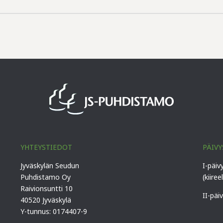
YHTEYSTIEDOT
PÄIVY
Jyväskylän Seudun
I-päiv
Puhdistamo Oy
(kiiree
Raivionsuntti 10
II-päi
40520 Jyväskylä
Y-tunnus: 0174407-9