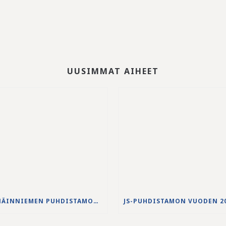
UUSIMMAT AIHEET
NENÄINNIEMEN PUHDISTAMON YLIVUODON 27.-28.5.2026 VESISTÖVAIKUTUKSET