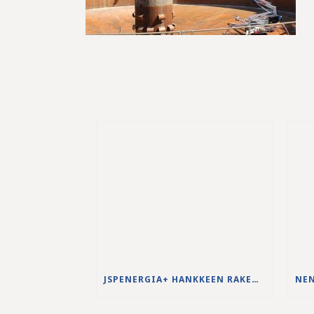
JSPENERGIA+ HANKKEEN RAKENNUSTYÖT KÄYNNISTYVÄT LOUHINTATÖILLÄ