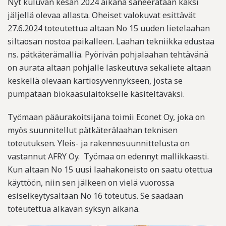
Nyt kuluvan kesän 2024 aikana saneerataan kaksi
jäljellä olevaa allasta. Oheiset valokuvat esittävät
27.6.2024 toteutettua altaan No 15 uuden lietelaahan
siltaosan nostoa paikalleen. Laahan tekniikka edustaa
ns. pätkäterämallia. Pyörivän pohjalaahan tehtävänä
on aurata altaan pohjalle laskeutuva sekaliete altaan
keskellä olevaan kartiosyvennykseen, josta se
pumpataan biokaasulaitokselle käsiteltäväksi.
Työmaan pääurakoitsijana toimii Econet Oy, joka on
myös suunnitellut pätkäterälaahan teknisen
toteutuksen. Yleis- ja rakennesuunnittelusta on
vastannut AFRY Oy. Työmaa on edennyt mallikkaasti.
Kun altaan No 15 uusi laahakoneisto on saatu otettua
käyttöön, niin sen jälkeen on vielä vuorossa
esiselkeytysaltaan No 16 toteutus. Se saadaan
toteutettua alkavan syksyn aikana.