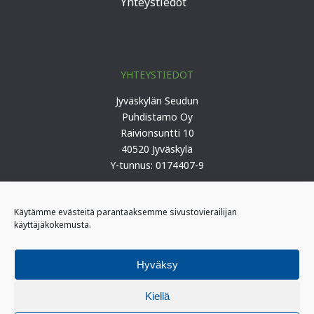
Yhteystiedot
YHTEYSTIEDOT
Jyväskylän Seudun
Puhdistamo Oy
Raivionsuntti 10
40520 Jyväskylä
Y-tunnus: 0174407-9
Puh. 0207 419 100 (keskus)
Käytämme evästeitä parantaaksemme sivustovierailijan
käyttäjäkokemusta.
PÄIVYSTYS
I-päivystäjä: 0400 406 340
Hyväksy
(kiireelliset ilmoitukset)
II-päivystäjä: 0400 406 341
Kiellä