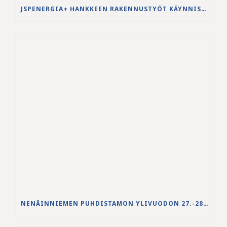
JSPENERGIA+ HANKKEEN RAKENNUSTYÖT KÄYNNISTYVÄT LOUHINTATÖILLÄ
NENÄINNIEMEN PUHDISTAMON YLIVUODON 27.-28.5.2026 VESISTÖVAIKUTUKSET