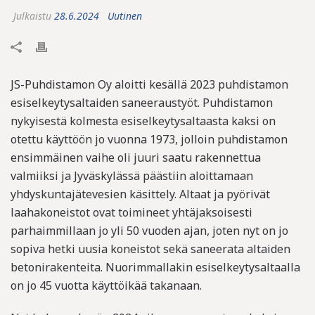
Julkaistu
28.6.2024
Uutinen
JS-Puhdistamon Oy aloitti kesällä 2023 puhdistamon
esiselkeytysaltaiden saneeraustyöt. Puhdistamon
nykyisestä kolmesta esiselkeytysaltaasta kaksi on
otettu käyttöön jo vuonna 1973, jolloin puhdistamon
ensimmäinen vaihe oli juuri saatu rakennettua
valmiiksi ja Jyväskylässä päästiin aloittamaan
yhdyskuntajätevesien käsittely. Altaat ja pyörivät
laahakoneistot ovat toimineet yhtäjaksoisesti
parhaimmillaan jo yli 50 vuoden ajan, joten nyt on jo
sopiva hetki uusia koneistot sekä saneerata altaiden
betonirakenteita. Nuorimmallakin esiselkeytysaltaalla
on jo 45 vuotta käyttöikää takanaan.