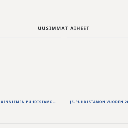
UUSIMMAT AIHEET
NENÄINNIEMEN PUHDISTAMON YLIVUODON 27.-28.5.2026 VESISTÖVAIKUTUKSET