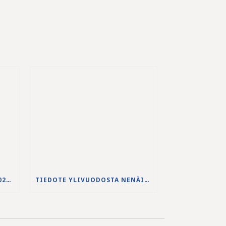
JS-PUHDISTAMON VUODEN 2025 VUOSIKERTOMUS ON JULKAISTU
TIEDOTE YLIVUODOSTA NENÄINNIEMEN JÄTEVEDENPUHDISTAMOLLA