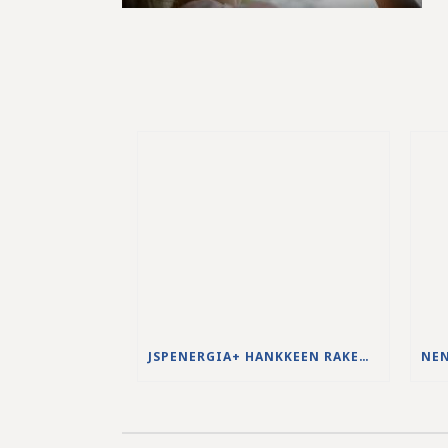
JSPENERGIA+ HANKKEEN RAKENNUSTYÖT KÄYNNISTYVÄT LOUHINTATÖILLÄ