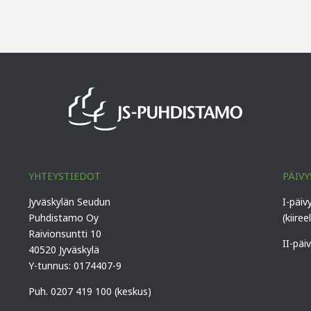
YHTEYSTIEDOT
PÄIVY
Jyväskylän Seudun
I-päiv
Puhdistamo Oy
(kiiree
Raivionsuntti 10
II-päi
40520 Jyväskylä
Y-tunnus: 0174407-9
Puh. 0207 419 100 (keskus)