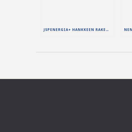
JSPENERGIA+ HANKKEEN RAKENNUSTYÖT KÄYNNISTYVÄT LOUHINTATÖILLÄ