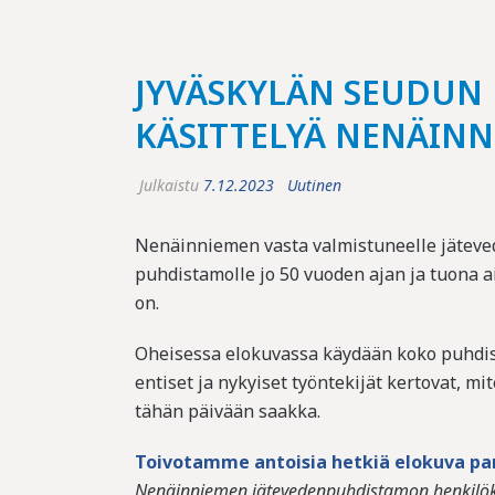
JYVÄSKYLÄN SEUDUN
KÄSITTELYÄ NENÄINN
Julkaistu
7.12.2023
Uutinen
Nenäinniemen vasta valmistuneelle jäteved
puhdistamolle jo 50 vuoden ajan ja tuona ai
on.
Oheisessa elokuvassa käydään koko puhdist
entiset ja nykyiset työntekijät kertovat, m
tähän päivään saakka.
Toivotamme antoisia hetkiä elokuva par
Nenäinniemen jätevedenpuhdistamon henkilö