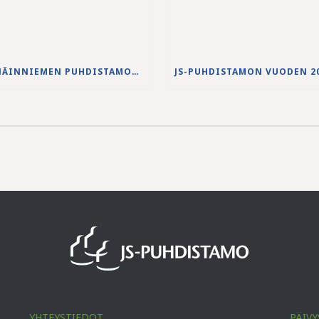
NENÄINNIEMEN PUHDISTAMON YLIVUODON 27.-28.5.2026 VESISTÖVAIKUTUKSET
YHTEYSTIEDOT
PÄIVY