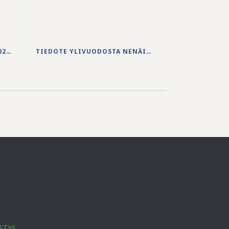
JS-PUHDISTAMON VUODEN 2025 VUOSIKERTOMUS ON JULKAISTU
TIEDOTE YLIVUODOSTA NENÄINNIEMEN JÄTEVEDENPUHDISTAMOLLA
STYS