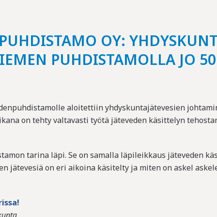
 PUHDISTAMO OY: YHDYSKUNT
IEMEN PUHDISTAMOLLA JO 5
enpuhdistamolle aloitettiin yhdyskuntajätevesien johtamine
kana on tehty valtavasti työtä jäteveden käsittelyn tehostam
amon tarina läpi. Se on samalla läpileikkaus jäteveden kä
iten jätevesiä on eri aikoina käsitelty ja miten on askel ask
issa!
kunta