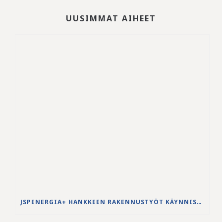
UUSIMMAT AIHEET
JSPENERGIA+ HANKKEEN RAKENNUSTYÖT KÄYNNISTYVÄT LOUHINTATÖILLÄ