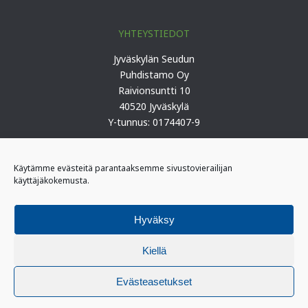
YHTEYSTIEDOT
Jyväskylän Seudun
Puhdistamo Oy
Raivionsuntti 10
40520 Jyväskylä
Y-tunnus: 0174407-9
Puh. 0207 419 100 (keskus)
Käytämme evästeitä parantaaksemme sivustovierailijan
käyttäjäkokemusta.
PÄIVYSTYS
I-päivystäjä: 0400 406 340
Hyväksy
(kiireelliset ilmoitukset)
II-päivystäjä: 0400 406 341
Kiellä
Evästeasetukset