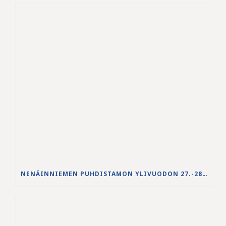
NENÄINNIEMEN PUHDISTAMON YLIVUODON 27.-28.5.2026 VESISTÖVAIKUTUKSET