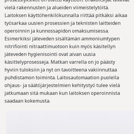
vielä rakennusten ja alueiden viimeistelytöitä.
Laitoksen käyttöhenkilökunnalla riittää pitkäksi aikaa
työsarkaa uusien prosessien ja teknisten laitteiden
operoinnin ja kunnossapidon omaksumisessa.
Esimerkiksi jäteveden sisältämän ammoniumtypen
nitrifiointi nitraattimuotoon kuin myös käsitellyn
jäteveden hygienisointi ovat aivan uusia
käsittelyprosesseja. Matkan varrella on jo päästy
hyviin tuloksiin ja nyt on tavoitteena vakiinnuttaa
puhdistamon toiminta. Laitosautomaation puolella
ohjaus- ja säätöjärjestelmien kehitystyö tulee vielä
jatkumaan sitä mukaan kun laitoksen operoinnista
saadaan kokemusta.