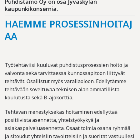
Puhdistamo Oy on osa Jyväskylän
kaupunkikonsernia.
HAEMME
PROSESSINHOITAJ
AA
Työtehtäviisi kuuluvat puhdistusprosessien hoito ja
valvonta sekä tarvittaessa kun
nossapitoon liittyvät
tehtävät.
Osallistut myös varallaoloon.
Edellytämme
tehtävään soveltuvaa
teknisen alan
ammatillista
koulutusta sekä B-ajokorttia.
Tehtävän menestyksekäs hoitaminen edellyttää
positiivista asennetta, yhteistyökykyä ja
asiakaspalveluasennetta. Osaat toimia osana ryhmää
ja sitoudut yhteisiin tavoitteisiin ja suoritat vastuullesi