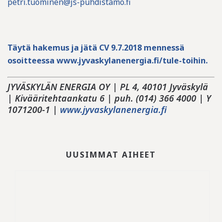
petri.tuominen@js-puhdistamo.fi
Täytä hakemus ja jätä CV 9.7.2018 mennessä
osoitteessa
www.jyvaskylanenergia.fi/tule-toihin
.
JYVÄSKYLÄN ENERGIA OY
| PL 4, 40101 Jyväskylä
|
Kivääritehtaankatu
6
|
puh.
(014) 366 4000 | Y
1071200-1
|
www.jyvaskylanenergia.fi
UUSIMMAT AIHEET