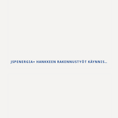
JSPENERGIA+ HANKKEEN RAKENNUSTYÖT KÄYNNISTYVÄT LOUHINTATÖILLÄ