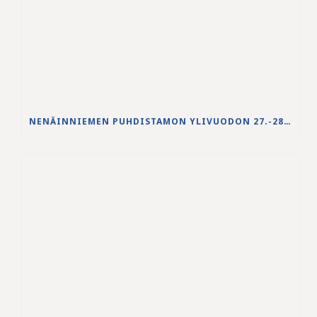
NENÄINNIEMEN PUHDISTAMON YLIVUODON 27.-28.5.2026 VESISTÖVAIKUTUKSET