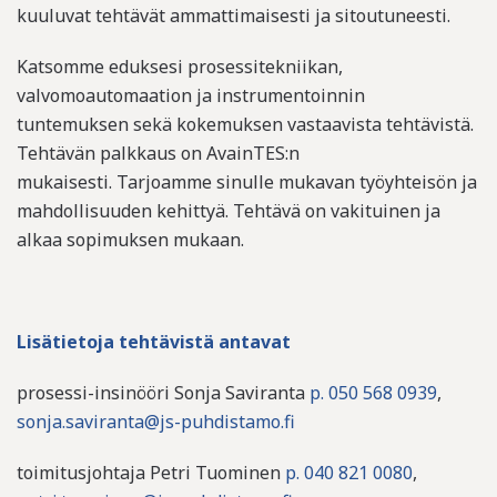
kuuluvat tehtävät ammattimaisesti ja sitoutuneesti.
Katsomme eduksesi
prosessitekniikan,
valvomoautomaation ja instrumentoinnin
tuntemuksen sekä kokemuksen vastaavista tehtävistä.
Tehtävän palkkaus
on
AvainTES:n
mukaisesti.
Tarjoamme sinulle mukavan työyhteisön ja
mahdollisuuden kehittyä. Tehtävä on vakituinen ja
alkaa sopimuksen mukaan.
Lisätietoja tehtävistä antavat
prosessi-insinööri Sonja Saviranta
p. 050 568 0939
,
sonja.saviranta@js-puhdistamo.fi
toimitusjohtaja Petri Tuominen
p. 040 821 0080
,