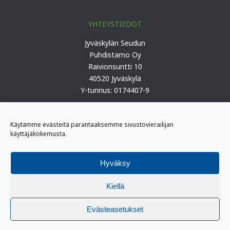
YHTEYSTIEDOT
Jyväskylän Seudun
Puhdistamo Oy
Raivionsuntti 10
40520 Jyväskylä
Y-tunnus: 0174407-9
Puh. 0207 419 100 (keskus)
Käytämme evästeitä parantaaksemme sivustovierailijan
käyttäjäkokemusta.
PÄIVYSTYS
I-päivystäjä: 0400 406 340
Hyväksy
(kiireelliset ilmoitukset)
II-päivystäjä: 0400 406 341
Kiellä
Evästeasetukset