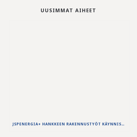
UUSIMMAT AIHEET
JSPENERGIA+ HANKKEEN RAKENNUSTYÖT KÄYNNISTYVÄT LOUHINTATÖILLÄ