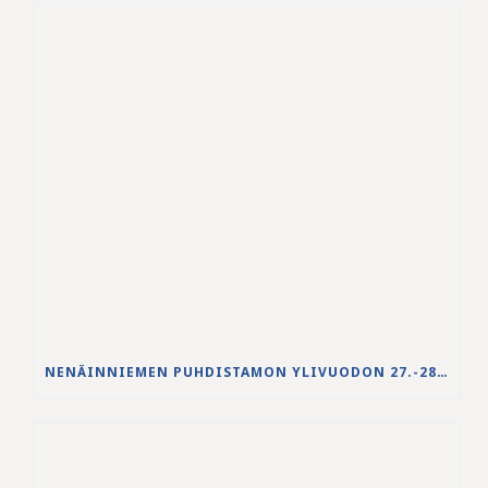
NENÄINNIEMEN PUHDISTAMON YLIVUODON 27.-28.5.2026 VESISTÖVAIKUTUKSET