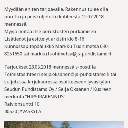
Myydään eniten tarjoavalle. Rakennus tulee olla
purettu ja poiskuljetettu kohteesta 12.07.2018
mennessä.
Myyjä hoitaa itse perustusten purkamisen
Lisätiedot ja esittelyt arkisin klo 8-16
Kunnossapitopäällikkö Markku Tuohimetsä 040-
8251650 tai markku.tuohimetsa@js-puhdistamo.fi
Tarjoukset 28.05.2018 mennessä s-postilla
Toimistosihteeri seija.oksanen@js-puhdistamo.fi tai
suljetussa kirjekuoressa osoitteeseen Jyväskylän
Seudun Puhdistamo Oy / Seija Oksanen / Kuoreen
merkintä ”HIRSIRAKENNUS”
Raivionsuntti 10
40520 JYVÄSKYLÄ