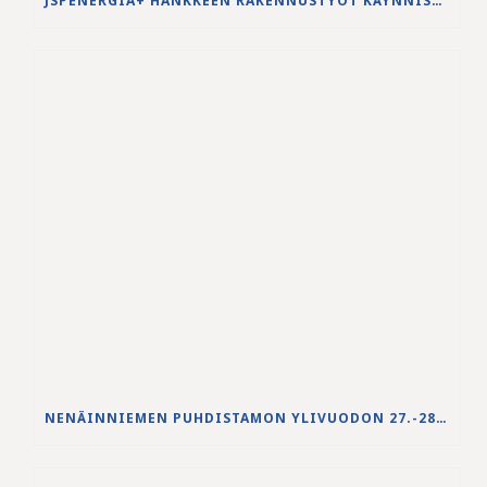
JSPENERGIA+ HANKKEEN RAKENNUSTYÖT KÄYNNISTYVÄT LOUHINTATÖILLÄ
NENÄINNIEMEN PUHDISTAMON YLIVUODON 27.-28.5.2026 VESISTÖVAIKUTUKSET