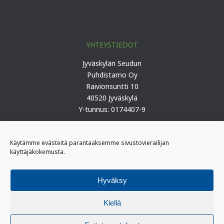
YHTEYSTIEDOT
Jyväskylän Seudun
Puhdistamo Oy
Raivionsuntti 10
40520 Jyväskylä
Y-tunnus: 0174407-9
Puh. 0207 419 100 (keskus)
Käytämme evästeitä parantaaksemme sivustovierailijan
käyttäjäkokemusta.
PÄIVYSTYS
I-päivystäjä: 0400 406 340
Hyväksy
(kiireelliset ilmoitukset)
II-päivystäjä: 0400 406 341
Kiellä