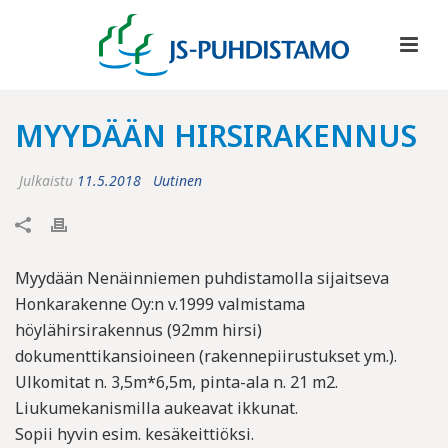
MYYDÄÄN HIRSIRAKENNUS
Julkaistu
11.5.2018
Uutinen
Myydään Nenäinniemen puhdistamolla sijaitseva
Honkarakenne Oy:n v.1999 valmistama
höylähirsirakennus (92mm hirsi)
dokumenttikansioineen (rakennepiirustukset ym.).
Ulkomitat n. 3,5m*6,5m, pinta-ala n. 21 m2.
Liukumekanismilla aukeavat ikkunat.
Sopii hyvin esim. kesäkeittiöksi.