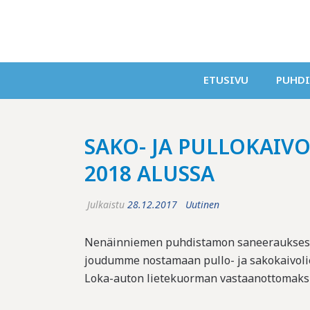
ETUSIVU
PUHD
SAKO- JA PULLOKAI
2018 ALUSSA
Julkaistu
28.12.2017
Uutinen
Nenäinniemen puhdistamon saneerauksesta 
joudumme nostamaan pullo- ja sakokaivoliet
Loka-auton lietekuorman vastaanottomaksu o