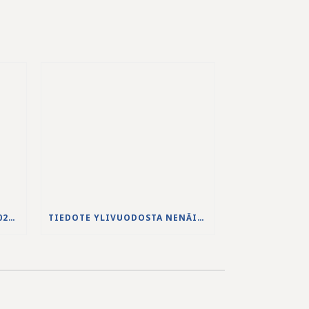
JS-PUHDISTAMON VUODEN 2025 VUOSIKERTOMUS ON JULKAISTU
TIEDOTE YLIVUODOSTA NENÄINNIEMEN JÄTEVEDENPUHDISTAMOLLA