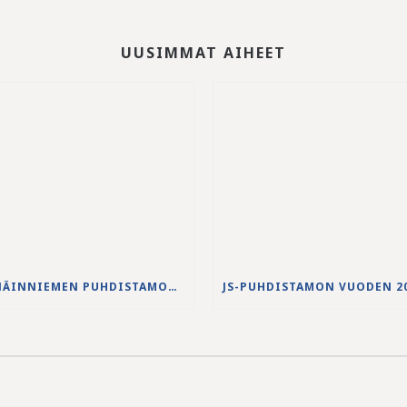
UUSIMMAT AIHEET
NENÄINNIEMEN PUHDISTAMON YLIVUODON 27.-28.5.2026 VESISTÖVAIKUTUKSET