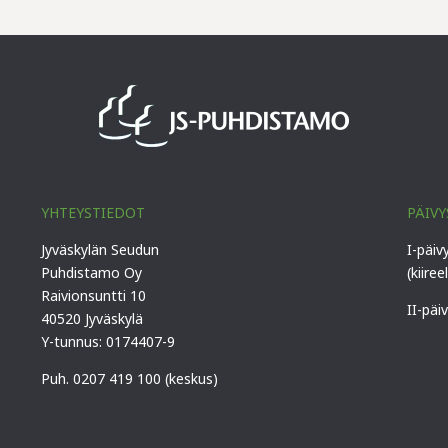
YHTEYSTIEDOT
PÄIVY
Jyväskylän Seudun
I-päiv
Puhdistamo Oy
(kiiree
Raivionsuntti 10
II-päi
40520 Jyväskylä
Y-tunnus: 0174407-9
Puh. 0207 419 100 (keskus)