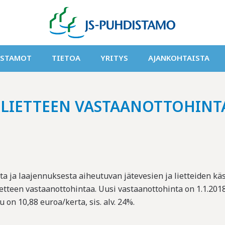
ISTAMOT
TIETOA
YRITYS
AJANKOHTAISTA
VOLIETTEEN VASTAANOTTOHIN
ja laajennuksesta aiheutuvan jätevesien ja lietteiden kä
teen vastaanottohintaa. Uusi vastaanottohinta on 1.1.2018 lä
n 10,88 euroa/kerta, sis. alv. 24%.