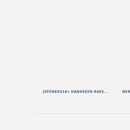
JSPENERGIA+ HANKKEEN RAKENNUSTYÖT KÄYNNISTYVÄT LOUHINTATÖILLÄ