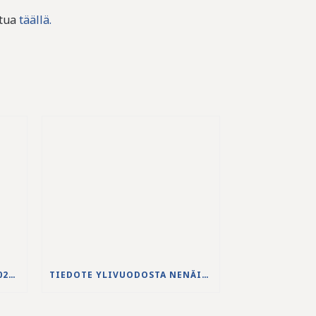
stua
täällä.
JS-PUHDISTAMON VUODEN 2025 VUOSIKERTOMUS ON JULKAISTU
TIEDOTE YLIVUODOSTA NENÄINNIEMEN JÄTEVEDENPUHDISTAMOLLA