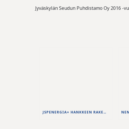
Jyväskylän Seudun Puhdistamo Oy 2016 -vu
JSPENERGIA+ HANKKEEN RAKENNUSTYÖT KÄYNNISTYVÄT LOUHINTATÖILLÄ