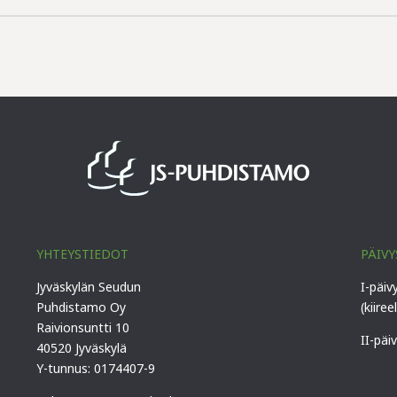
YHTEYSTIEDOT
PÄIVY
Jyväskylän Seudun
I-päiv
Puhdistamo Oy
(kiiree
Raivionsuntti 10
II-päi
40520 Jyväskylä
Y-tunnus: 0174407-9