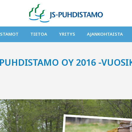
ISTAMOT
TIETOA
YRITYS
AJANKOHTAISTA
 PUHDISTAMO OY 2016 -VUOS