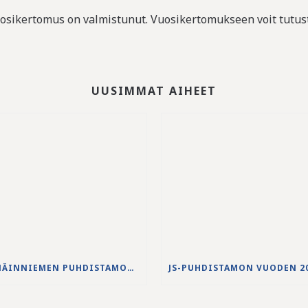
osikertomus on valmistunut. Vuosikertomukseen voit tutu
UUSIMMAT AIHEET
NENÄINNIEMEN PUHDISTAMON YLIVUODON 27.-28.5.2026 VESISTÖVAIKUTUKSET