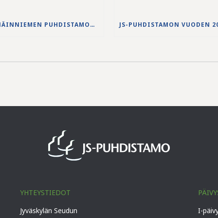
NENÄINNIEMEN PUHDISTAMON YLIVUODON 27.-28.5.2026 VESISTÖVAIKUTUKSET
YHTEYSTIEDOT
PÄIVY
Jyväskylän Seudun
I-päiv