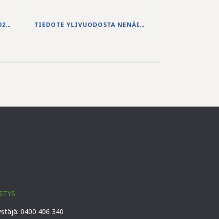
JS-PUHDISTAMON VUODEN 2025 VUOSIKERTOMUS ON JULKAISTU
TIEDOTE YLIVUODOSTA NENÄINNIEMEN JÄTEVEDENPUHDISTAMOLLA
STYS
ystäjä: 0400 406 340