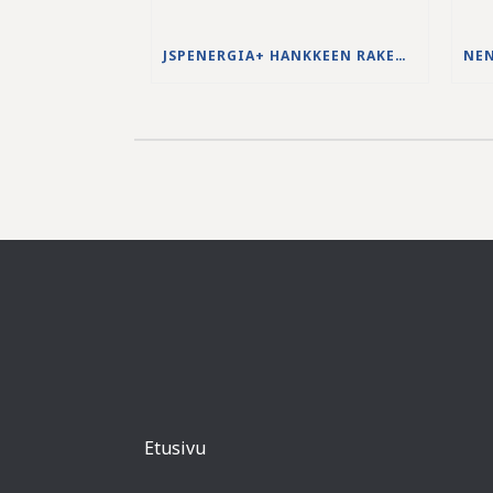
JSPENERGIA+ HANKKEEN RAKENNUSTYÖT KÄYNNISTYVÄT LOUHINTATÖILLÄ
Etusivu