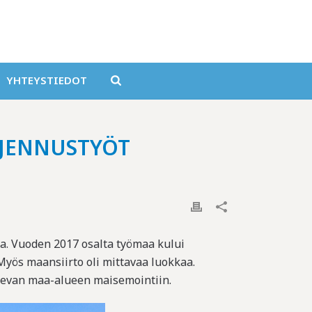
YHTEYSTIEDOT
AJENNUSTYÖT
ta. Vuoden 2017 osalta työmaa kului
Myös maansiirto oli mittavaa luokkaa.
olevan maa-alueen maisemointiin.