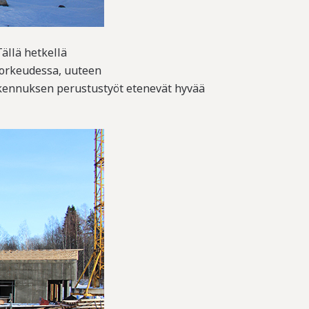
ällä hetkellä
korkeudessa, uuteen
akennuksen perustustyöt etenevät hyvää