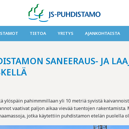
ISTAMOT
TIETOA
YRITYS
AJANKOHTAISTA
ISTAMON SANEERAUS- JA LA
SKELLÄ
ä ylöspäin pahimmmillaan yli 10 metriä syvistä kaivannois
annot vaativat paljon aikaa vievää tuentojen rakentamista. 
 maamassoja, jotka käytettiin puhdistamon etelän puolella 