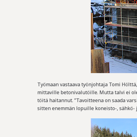
Työmaan vastaava työnjohtaja Tomi Hölttä
mittaville betonivalutöille. Mutta talvi ei
töitä haitannut. ”Tavoitteena on saada var
sitten enemmän lopuille koneisto-, sähkö- j