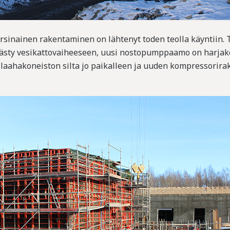
sinainen rakentaminen on lähtenyt toden teolla käyntiin. T
päästy vesikattovaiheeseen, uusi nostopumppaamo on harja
a laahakoneiston silta jo paikalleen ja uuden kompressorir