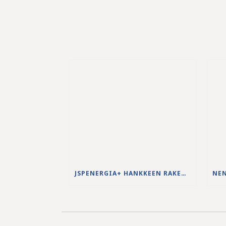
JSPENERGIA+ HANKKEEN RAKENNUSTYÖT KÄYNNISTYVÄT LOUHINTATÖILLÄ