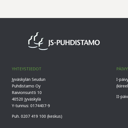
YHTEYSTIEDOT
PÄIVY
Jyväskylän Seudun
I-päiv
Puhdistamo Oy
(kiiree
Raivionsuntti 10
II-päi
40520 Jyväskylä
Y-tunnus: 0174407-9
Puh. 0207 419 100 (keskus)