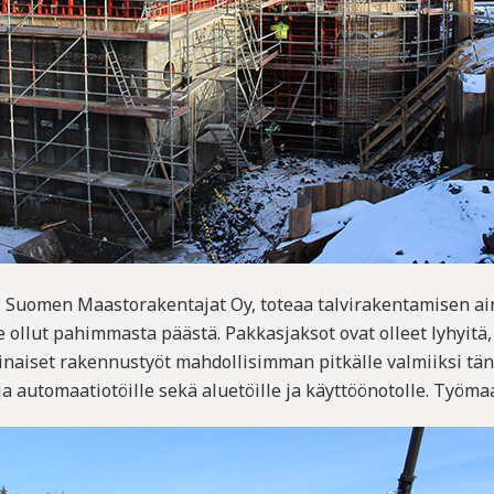
, Suomen Maastorakentajat Oy, toteaa talvirakentamisen a
 ole ollut pahimmasta päästä. Pakkasjaksot ovat olleet lyhyi
sinaiset rakennustyöt mahdollisimman pitkälle valmiiksi tänä
a automaatiotöille sekä aluetöille ja käyttöönotolle. Työma