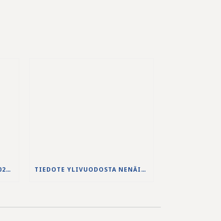
JS-PUHDISTAMON VUODEN 2025 VUOSIKERTOMUS ON JULKAISTU
TIEDOTE YLIVUODOSTA NENÄINNIEMEN JÄTEVEDENPUHDISTAMOLLA