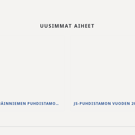
UUSIMMAT AIHEET
NENÄINNIEMEN PUHDISTAMON YLIVUODON 27.-28.5.2026 VESISTÖVAIKUTUKSET