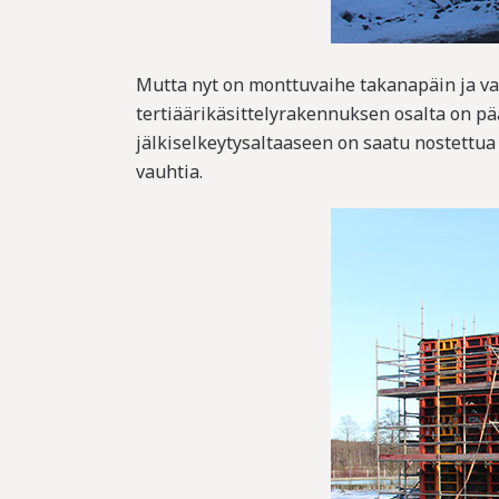
Mutta nyt on monttuvaihe takanapäin ja var
tertiäärikäsittelyrakennuksen osalta on 
jälkiselkeytysaltaaseen on saatu nostettu
vauhtia.