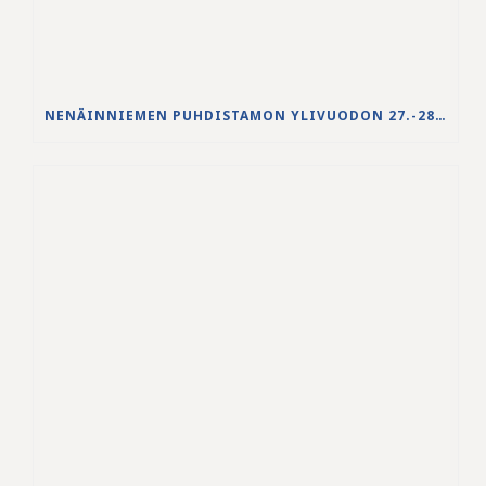
NENÄINNIEMEN PUHDISTAMON YLIVUODON 27.-28.5.2026 VESISTÖVAIKUTUKSET