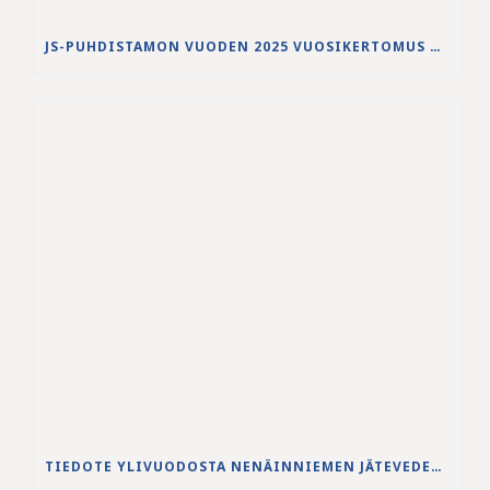
JS-PUHDISTAMON VUODEN 2025 VUOSIKERTOMUS ON JULKAISTU
TIEDOTE YLIVUODOSTA NENÄINNIEMEN JÄTEVEDENPUHDISTAMOLLA