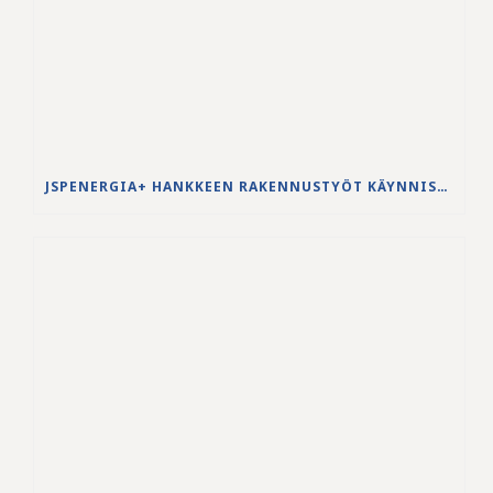
JSPENERGIA+ HANKKEEN RAKENNUSTYÖT KÄYNNISTYVÄT LOUHINTATÖILLÄ