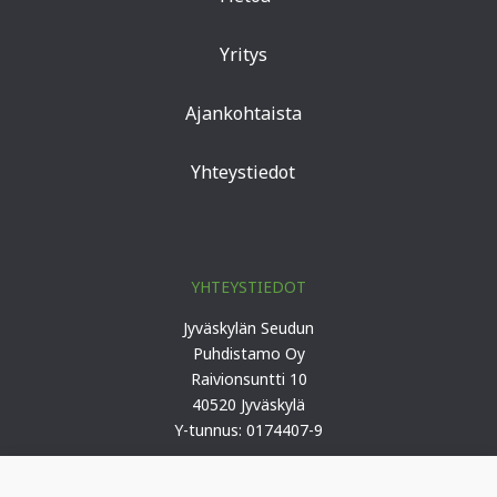
Yritys
Ajankohtaista
Yhteystiedot
YHTEYSTIEDOT
Jyväskylän Seudun
Puhdistamo Oy
Raivionsuntti 10
40520 Jyväskylä
Y-tunnus: 0174407-9
Puh. 0207 419 100 (keskus)