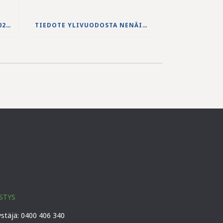
JS-PUHDISTAMON VUODEN 2025 VUOSIKERTOMUS ON JULKAISTU
TIEDOTE YLIVUODOSTA NENÄINNIEMEN JÄTEVEDENPUHDISTAMOLLA
STYS
ystäjä: 0400 406 340