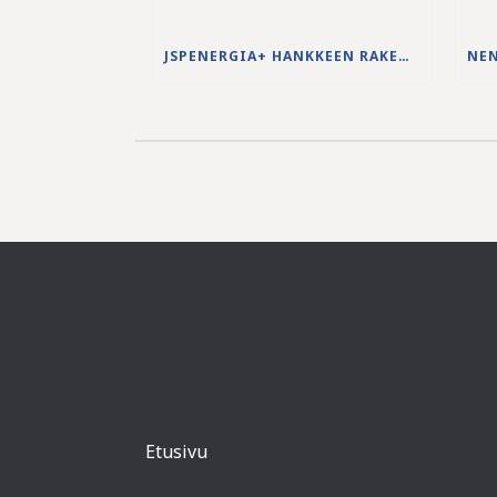
JSPENERGIA+ HANKKEEN RAKENNUSTYÖT KÄYNNISTYVÄT LOUHINTATÖILLÄ
Etusivu