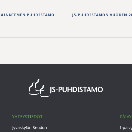
NENÄINNIEMEN PUHDISTAMON YLIVUODON 27.-28.5.2026 VESISTÖVAIKUTUKSET
YHTEYSTIEDOT
PÄIVY
Jyväskylän Seudun
I-päiv