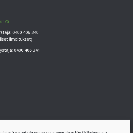
STYS
ystäjä: 0400 406 340
lliset ilmoitukset)
vystäjä: 0400 406 341
ästeitä parantaaksemme sivustovierailijan käyttäjäkokemusta.