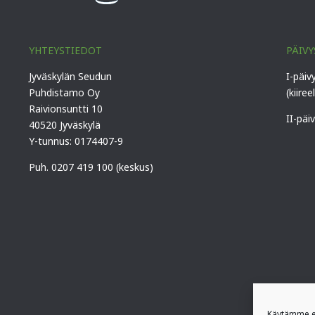
YHTEYSTIEDOT
PÄIVY
Jyväskylän Seudun
I-päiv
Puhdistamo Oy
(kiiree
Raivionsuntti 10
II-päi
40520 Jyväskylä
Y-tunnus: 0174407-9
Puh. 0207 419 100 (keskus)
Käytämme ev