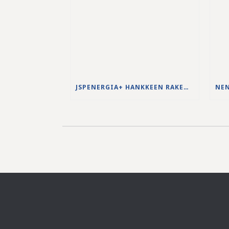
JSPENERGIA+ HANKKEEN RAKENNUSTYÖT KÄYNNISTYVÄT LOUHINTATÖILLÄ