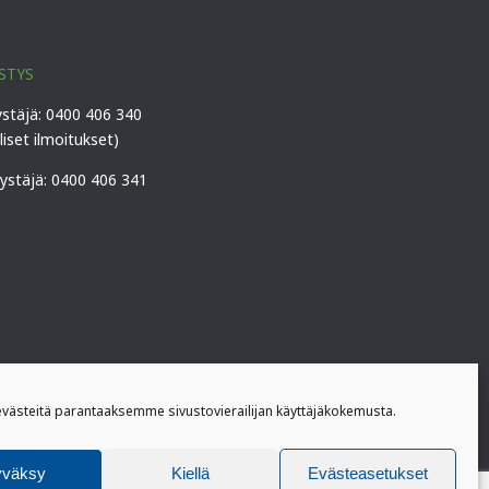
STYS
ystäjä: 0400 406 340
lliset ilmoitukset)
vystäjä: 0400 406 341
ästeitä parantaaksemme sivustovierailijan käyttäjäkokemusta.
yväksy
Kiellä
Evästeasetukset