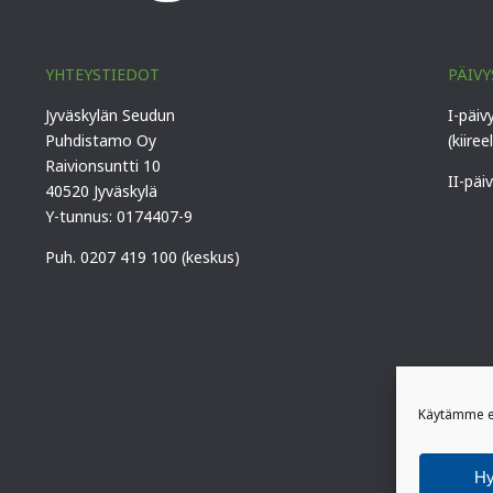
YHTEYSTIEDOT
PÄIVY
Jyväskylän Seudun
I-päiv
Puhdistamo Oy
(kiiree
Raivionsuntti 10
II-päi
40520 Jyväskylä
Y-tunnus: 0174407-9
Puh. 0207 419 100 (keskus)
Käytämme ev
H