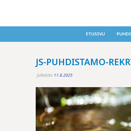
ETUSIVU
PUHD
JS-PUHDISTAMO-REKR
Julkaistu
11.8.2025