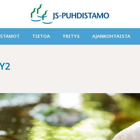
ISTAMOT
TIETOA
YRITYS
AJANKOHTAISTA
Y2