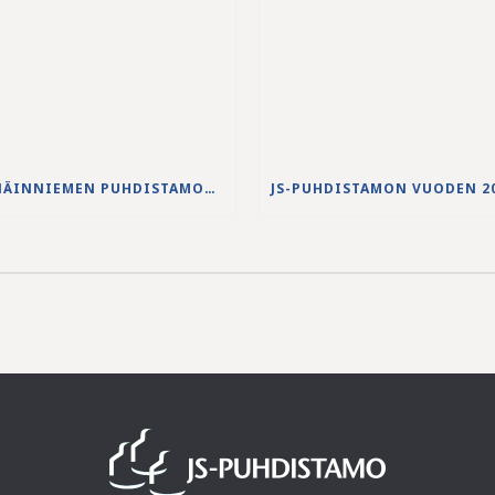
NENÄINNIEMEN PUHDISTAMON YLIVUODON 27.-28.5.2026 VESISTÖVAIKUTUKSET