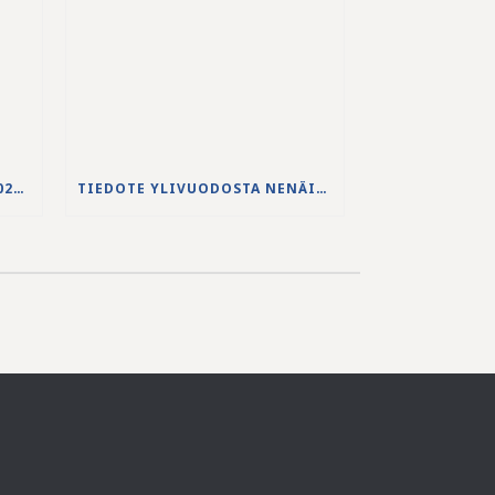
JS-PUHDISTAMON VUODEN 2025 VUOSIKERTOMUS ON JULKAISTU
TIEDOTE YLIVUODOSTA NENÄINNIEMEN JÄTEVEDENPUHDISTAMOLLA