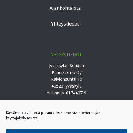
Ajankohtaista
Yhteystiedot
YHTEYSTIEDOT
Jyväskylän Seudun
Puhdistamo Oy
Raivionsuntti 10
40520 Jyväskylä
Y-tunnus: 0174407-9
Puh. 0207 419 100 (keskus)
Käytämme evästeitä parantaaksemme sivustovierailijan
käyttäjäkokemusta.
PÄIVYSTYS
I-päivystäjä: 0400 406 340