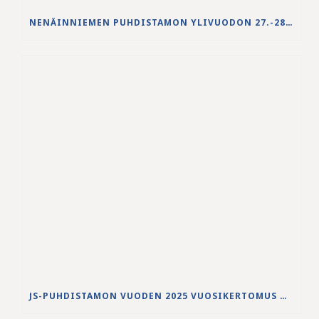
NENÄINNIEMEN PUHDISTAMON YLIVUODON 27.-28.5.2026 VESISTÖVAIKUTUKSET
JS-PUHDISTAMON VUODEN 2025 VUOSIKERTOMUS ON JULKAISTU