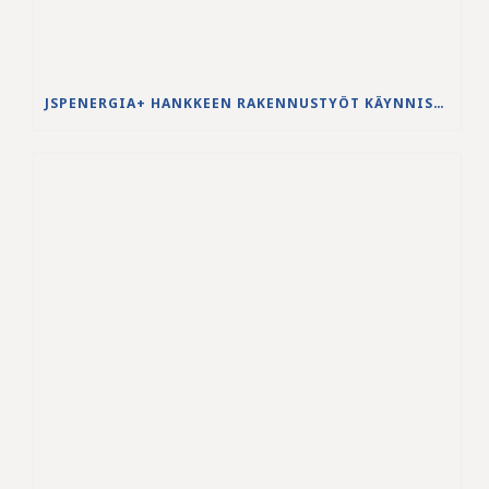
JSPENERGIA+ HANKKEEN RAKENNUSTYÖT KÄYNNISTYVÄT LOUHINTATÖILLÄ