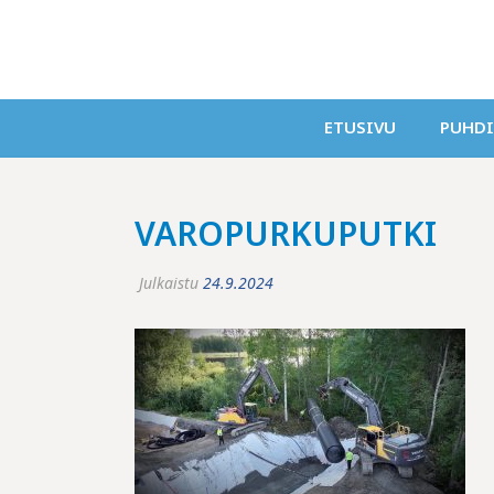
ETUSIVU
PUHD
VAROPURKUPUTKI
Julkaistu
24.9.2024