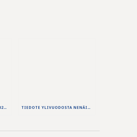
JS-PUHDISTAMON VUODEN 2025 VUOSIKERTOMUS ON JULKAISTU
TIEDOTE YLIVUODOSTA NENÄINNIEMEN JÄTEVEDENPUHDISTAMOLLA