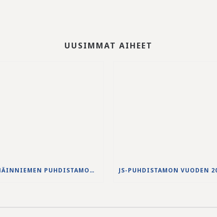
UUSIMMAT AIHEET
NENÄINNIEMEN PUHDISTAMON YLIVUODON 27.-28.5.2026 VESISTÖVAIKUTUKSET