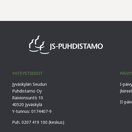
YHTEYSTIEDOT
PÄIVY
Jyväskylän Seudun
I-päiv
Puhdistamo Oy
(kiiree
Raivionsuntti 10
II-päi
40520 Jyväskylä
Y-tunnus: 0174407-9
Puh. 0207 419 100 (keskus)