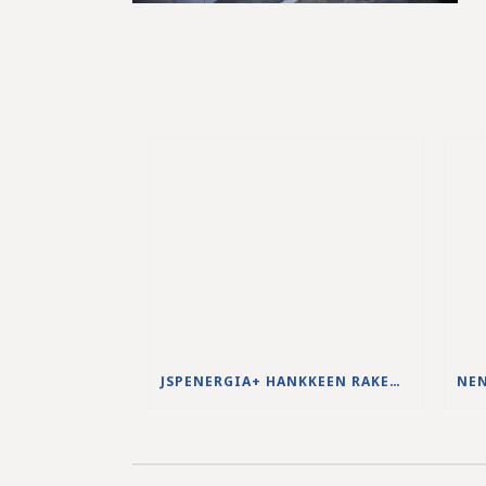
JSPENERGIA+ HANKKEEN RAKENNUSTYÖT KÄYNNISTYVÄT LOUHINTATÖILLÄ