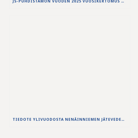
JS-PUHDISTAMON VUODEN 2025 VUOSIKERTOMUS ON JULKAISTU
TIEDOTE YLIVUODOSTA NENÄINNIEMEN JÄTEVEDENPUHDISTAMOLLA