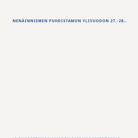
NENÄINNIEMEN PUHDISTAMON YLIVUODON 27.-28.5.2026 VESISTÖVAIKUTUKSET