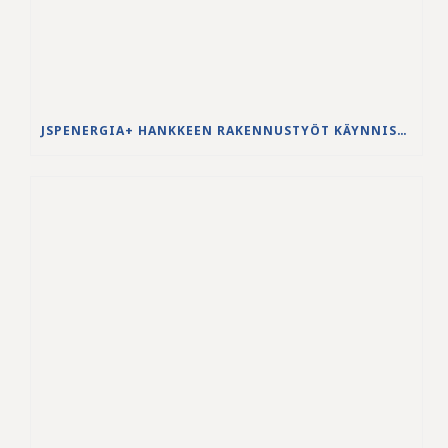
JSPENERGIA+ HANKKEEN RAKENNUSTYÖT KÄYNNISTYVÄT LOUHINTATÖILLÄ