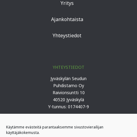
Yritys
Ajankohtaista
Yhteystiedot
YHTEYSTIEDOT
Jyväskylän Seudun
Puhdistamo Oy
Raivionsuntti 10
40520 Jyväskylä
Y-tunnus: 0174407-9
Puh. 0207 419 100 (keskus)
Käytämme evästeitä parantaaksemme sivustovierailijan
käyttäjäkokemusta.
PÄIVYSTYS