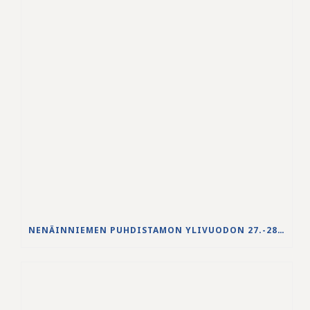
NENÄINNIEMEN PUHDISTAMON YLIVUODON 27.-28.5.2026 VESISTÖVAIKUTUKSET