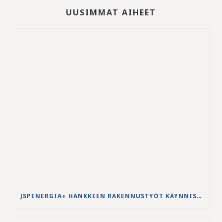
UUSIMMAT AIHEET
JSPENERGIA+ HANKKEEN RAKENNUSTYÖT KÄYNNISTYVÄT LOUHINTATÖILLÄ