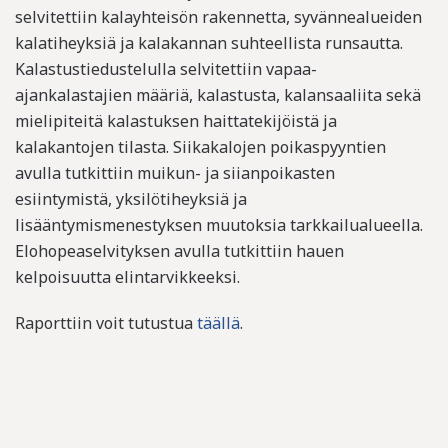
selvitettiin kalayhteisön rakennetta, syvännealueiden
kalatiheyksiä ja kalakannan suhteellista runsautta.
Kalastustiedustelulla selvitettiin vapaa-
ajankalastajien määriä, kalastusta, kalansaaliita sekä
mielipiteitä kalastuksen haittatekijöistä ja
kalakantojen tilasta. Siikakalojen poikaspyyntien
avulla tutkittiin muikun- ja siianpoikasten
esiintymistä, yksilötiheyksiä ja
lisääntymismenestyksen muutoksia tarkkailualueella.
Elohopeaselvityksen avulla tutkittiin hauen
kelpoisuutta elintarvikkeeksi.
Raporttiin voit tutustua
täällä
.