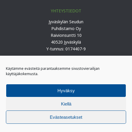
YHTEYSTIEDOT
Jyväskylän Seudun
Puhdistamo Oy
Raivionsuntti 10
40520 Jyväskylä
Y-tunnus: 0174407-9
Puh. 0207 419 100 (keskus)
Käytämme evästeitä parantaaksemme sivustovierailijan
käyttäjäkokemusta.
PÄIVYSTYS
I-päivystäjä: 0400 406 340
Hyväksy
(kiireelliset ilmoitukset)
II-päivystäjä: 0400 406 341
Kiellä
Evästeasetukset