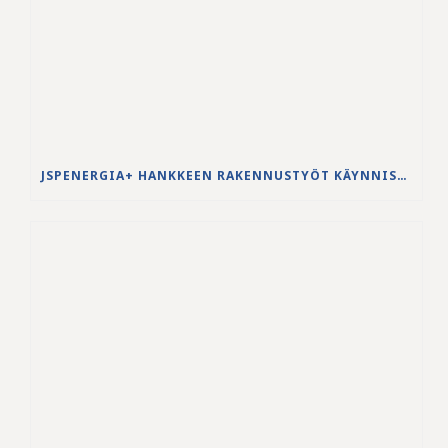
JSPENERGIA+ HANKKEEN RAKENNUSTYÖT KÄYNNISTYVÄT LOUHINTATÖILLÄ