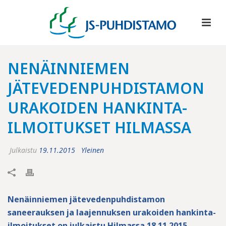
NENÄINNIEMEN
JÄTEVEDENPUHDISTAMON
URAKOIDEN HANKINTA-
ILMOITUKSET HILMASSA
Julkaistu
19.11.2015
Yleinen
Nenäinniemen jätevedenpuhdistamon
saneerauksen ja laajennuksen urakoiden hankinta-
ilmoitukset on julkaistu Hilmassa 18.11.2015.