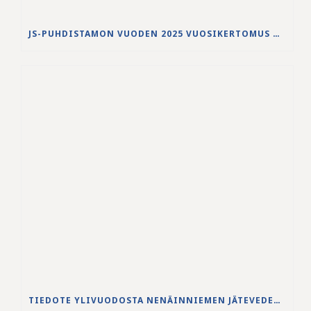
JS-PUHDISTAMON VUODEN 2025 VUOSIKERTOMUS ON JULKAISTU
TIEDOTE YLIVUODOSTA NENÄINNIEMEN JÄTEVEDENPUHDISTAMOLLA