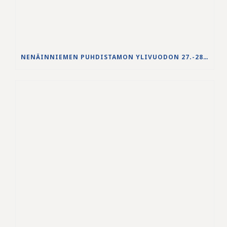
NENÄINNIEMEN PUHDISTAMON YLIVUODON 27.-28.5.2026 VESISTÖVAIKUTUKSET