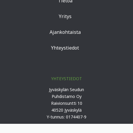
Tietoa
Yritys
Ajankohtaista
Yhteystiedot
YHTEYSTIEDOT
Jyväskylän Seudun
Puhdistamo Oy
Raivionsuntti 10
40520 Jyväskylä
Y-tunnus: 0174407-9
Puh. 0207 419 100 (keskus)