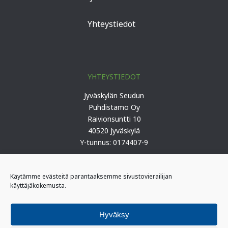
Yhteystiedot
YHTEYSTIEDOT
Jyväskylän Seudun
Puhdistamo Oy
Raivionsuntti 10
40520 Jyväskylä
Y-tunnus: 0174407-9
Puh. 0207 419 100 (keskus)
Käytämme evästeitä parantaaksemme sivustovierailijan
käyttäjäkokemusta.
PÄIVYSTYS
I-päivystäjä: 0400 406 340
Hyväksy
(kiireelliset ilmoitukset)