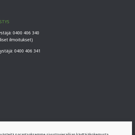
STYS
ystäjä: 0400 406 340
lliset ilmoitukset)
vystäjä: 0400 406 341
ästeitä parantaaksemme sivustovierailijan käyttäjäkokemusta.