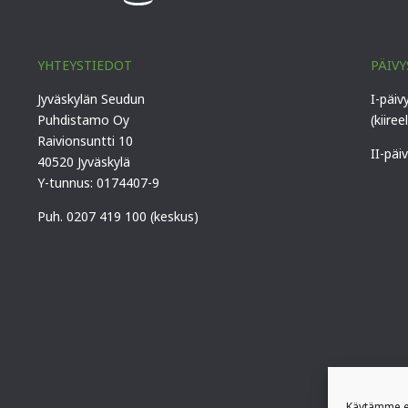
YHTEYSTIEDOT
PÄIVY
Jyväskylän Seudun
I-päiv
Puhdistamo Oy
(kiiree
Raivionsuntti 10
II-päi
40520 Jyväskylä
Y-tunnus: 0174407-9
Puh. 0207 419 100 (keskus)
Käytämme ev