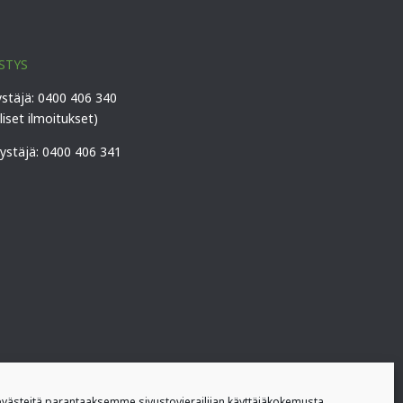
STYS
ystäjä: 0400 406 340
lliset ilmoitukset)
vystäjä: 0400 406 341
ästeitä parantaaksemme sivustovierailijan käyttäjäkokemusta.