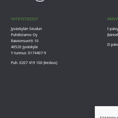
YHTEYSTIEDOT
PÄIVY
Jyväskylän Seudun
I-päiv
Puhdistamo Oy
(kiiree
Raivionsuntti 10
II-päi
40520 Jyväskylä
Y-tunnus: 0174407-9
Puh. 0207 419 100 (keskus)
Käytämme ev