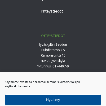
Yhteystiedot
YHTEYSTIEDOT
Jyväskylän Seudun
Puhdistamo Oy
Raivionsuntti 10
40520 Jyväskylä
Y-tunnus: 0174407-9
Puh. 0207 419 100 (keskus)
Käytämme evästeitä parantaaksemme sivustovierailijan
käyttäjäkokemusta.
PÄIVYSTYS
I-päivystäjä: 0400 406 340
Hyväksy
(kiireelliset ilmoitukset)