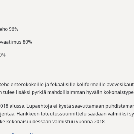
teho 96%
iovaatimus 80%
90%
eho enterokokeille ja fekaalisille koliformeille avovesika
on tulee lisäksi pyrkiä mahdollisimman hyvään kokonaistype
18 alussa. Lupaehtoja ei kyetä saavuttamaan puhdistaman 
ajentaa. Hankkeen toteutussuunnittelu saadaan valmiiksi sy
ke kokonaisuudessaan valmistuu vuonna 2018.