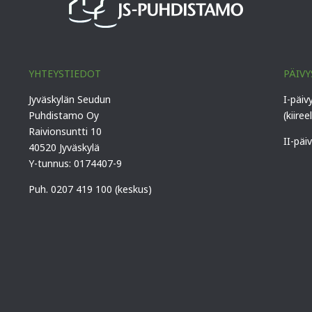
YHTEYSTIEDOT
PÄIVY
Jyväskylän Seudun
I-päiv
Puhdistamo Oy
(kiiree
Raivionsuntti 10
II-päi
40520 Jyväskylä
Y-tunnus: 0174407-9
Puh. 0207 419 100 (keskus)