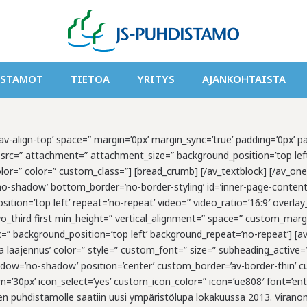
ISTAMOT
TIETOA
YRITYS
AJANKOHTAISTA
=’av-align-top’ space=” margin=’0px’ margin_sync=’true’ padding=’0px’ 
=” src=” attachment=” attachment_size=” background_position=’top lef
lor=” color=” custom_class=”] [bread_crumb] [/av_textblock] [/av_one_
no-shadow’ bottom_border=’no-border-styling’ id=’inner-page-content
ition=’top left’ repeat=’no-repeat’ video=” video_ratio=’16:9′ overlay
_third first min_height=” vertical_alignment=” space=” custom_margi
c=” background_position=’top left’ background_repeat=’no-repeat’] [av
aajennus’ color=” style=” custom_font=” size=” subheading_active=”
’ shadow=’no-shadow’ position=’center’ custom_border=’av-border-thin
0px’ icon_select=’yes’ custom_icon_color=” icon=’ue808′ font=’enty
n puhdistamolle saatiin uusi ympäristölupa lokakuussa 2013. Virano