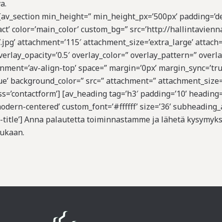
a.
n][av_section min_height=” min_height_px=’500px’ padding=’
ct’ color=’main_color’ custom_bg=” src=’http://hallintavienn
g’ attachment=’115′ attachment_size=’extra_large’ attach=’s
 overlay_opacity=’0.5′ overlay_color=” overlay_pattern=” ove
ignment=’av-align-top’ space=” margin=’0px’ margin_sync=’tr
rue’ background_color=” src=” attachment=” attachment_size=
=’contactform’] [av_heading tag=’h3′ padding=’10’ heading=
odern-centered’ custom_font=’#ffffff’ size=’36’ subheading
t-title’] Anna palautetta toiminnastamme ja lähetä kysymy
ukaan.