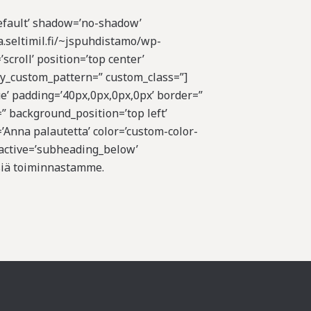
default’ shadow=’no-shadow’
a.seltimil.fi/~jspuhdistamo/wp-
croll’ position=’top center’
rlay_custom_pattern=” custom_class=”]
ue’ padding=’40px,0px,0px,0px’ border=”
” background_position=’top left’
’Anna palautetta’ color=’custom-color-
_active=’subheading_below’
ksiä toiminnastamme.