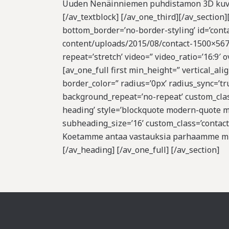
Uuden Nenäinniemen puhdistamon 3D kuv
[/av_textblock] [/av_one_third][/av_sectio
bottom_border=’no-border-styling’ id=’conta
content/uploads/2015/08/contact-1500×567.jp
repeat=’stretch’ video=” video_ratio=’16:9′
[av_one_full first min_height=” vertical_al
border_color=” radius=’0px’ radius_sync=’t
background_repeat=’no-repeat’ custom_class
heading’ style=’blockquote modern-quote m
subheading_size=’16’ custom_class=’contac
Koetamme antaa vastauksia parhaamme m
[/av_heading] [/av_one_full] [/av_section]