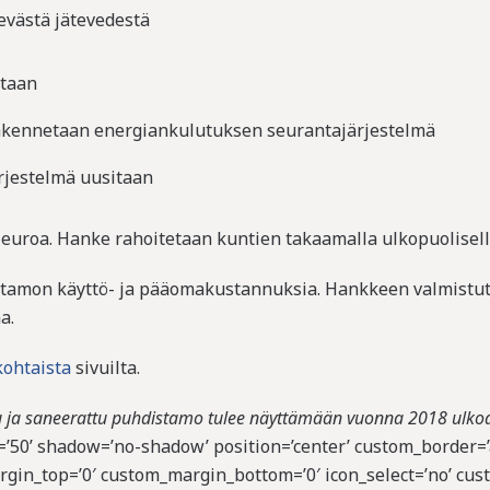
evästä jätevedestä
taan
 rakennetaan energiankulutuksen seurantajärjestelmä
rjestelmä uusitaan
uroa. Hanke rahoitetaan kuntien takaamalla ulkopuolisella
tamon käyttö- ja pääomakustannuksia. Hankkeen valmistut
a.
kohtaista
sivuilta.
ttu ja saneerattu puhdistamo tulee näyttämään vuonna 2018 ulkoa
ht=’50’ shadow=’no-shadow’ position=’center’ custom_border
in_top=’0′ custom_margin_bottom=’0′ icon_select=’no’ cust