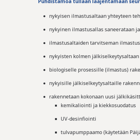
Puhdistamoa tullaan laajentamaan seura
nykyisen ilmastusaltaan yhteyteen tehd
nykyinen ilmastusallas saneerataan ja
ilmastusaltaiden tarvitseman ilmastu
nykyisten kolmen jälkiselkeytysaltaan 
biologiselle prosessille (ilmastus) r
nykyisille jälkiselkeytysaltaille raken
rakennetaan kokonaan uusi jälkikäsittel
kemikaliointi ja kiekkosuodatus
UV-desinfiointi
tulvapumppaamo (käytetään Päijä