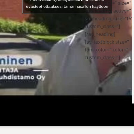
custom_font=” size=”
evästeet ottaaksesi tämän sisällön käyttöön
subheading_active=”
subheading_size=’15’
custom_class=”]
[/av_heading]
[av_textblock size=”
font_color=” color=”
custom_class=”]