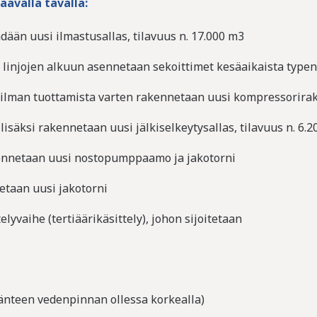
avalla tavalla:
ään uusi ilmastusallas, tilavuus n. 17.000 m3
 linjojen alkuun asennetaan sekoittimet kesäaikaista typen
silman tuottamista varten rakennetaan uusi kompressorir
lisäksi rakennetaan uusi jälkiselkeytysallas, tilavuus n. 6.
akennetaan uusi nostopumppaamo ja jakotorni
netaan uusi jakotorni
yvaihe (tertiäärikäsittely), johon sijoitetaan
nteen vedenpinnan ollessa korkealla)