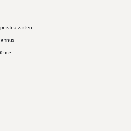
poistoa varten
akennus
200 m3