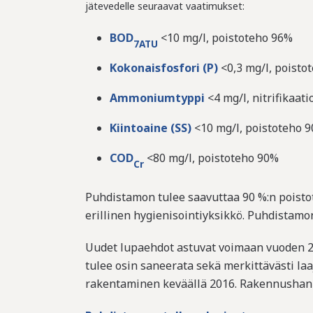
jätevedelle seuraavat vaatimukset:
BOD
<10 mg/l, poistoteho 96%
7ATU
Kokonaisfosfori (P)
<0,3 mg/l, poisto
Ammoniumtyppi
<4 mg/l, nitrifikaat
Kiintoaine (SS)
<10 mg/l, poistoteho 
COD
<80 mg/l, poistoteho 90%
Cr
Puhdistamon tulee saavuttaa 90 %:n poistot
erillinen hygienisointiyksikkö. Puhdistam
Uudet lupaehdot astuvat voimaan vuoden 20
tulee osin saneerata sekä merkittävästi la
rakentaminen keväällä 2016. Rakennushan