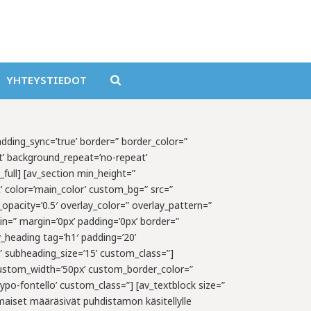
YHTEYSTIEDOT
padding_sync=’true’ border=” border_color=”
t’ background_repeat=’no-repeat’
full] [av_section min_height=”
’ color=’main_color’ custom_bg=” src=”
_opacity=’0.5′ overlay_color=” overlay_pattern=”
n=” margin=’0px’ padding=’0px’ border=”
_heading tag=’h1′ padding=’20’
 subheading_size=’15’ custom_class=”]
’ custom_width=’50px’ custom_border_color=”
po-fontello’ custom_class=”] [av_textblock size=”
maiset määräsivät puhdistamon käsitellylle