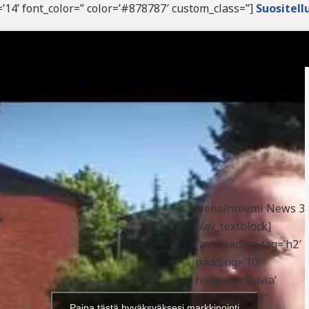
e=’14’ font_color=” color=’#878787′ custom_class=”]
Suositell
Nenäinniemi News 3
[/av_textblock]
[av_heading tag=’h2′
padding=’10’
heading=’Kuvia’
color=” style=”
Paina tästä hyväksyäksesi markkinointi