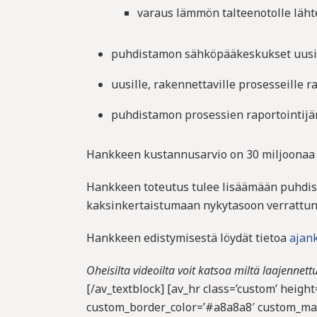
varaus lämmön talteenotolle läht
puhdistamon sähköpääkeskukset uusi
uusille, rakennettaville prosesseille
puhdistamon prosessien raportointijä
Hankkeen kustannusarvio on 30 miljoonaa e
Hankkeen toteutus tulee lisäämään puhdis
kaksinkertaistumaan nykytasoon verrattun
Hankkeen edistymisestä löydät tietoa
ajan
Oheisilta videoilta voit katsoa miltä laajenne
[/av_textblock] [av_hr class=’custom’ heig
custom_border_color=’#a8a8a8′ custom_marg