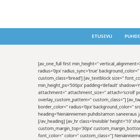
ETUSIVU
PUHD
[av_one_full first min_height=” vertical_alignment
radius=’0px’ radius_sync=’true’ background_color
custom_class=’bread’] [av_textblock size=” font_co
min_height_px=’500px’ padding=’default’ shadow=’
attachment=” attachment_size=” attach=’scroll’ pos
overlay_custom_pattern=” custom_class=”] [av_two
border_color=” radius=’0px’ background_color=” sr
heading=’Nenäinniemen puhdistamon saneeraus ja l
[/av_heading] [av_hr class=’invisible’ height=’10
custom_margin_top=’30px’ custom_margin_bottom=’3
font_color=” color=” custom_class=”] Nenäinnieme