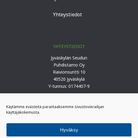
Yhteystiedot
YHTEYSTIEDOT
Jyväskylän Seudun
Puhdistamo Oy
Raivionsuntti 10
40520 Jyväskylä
Y-tunnus: 0174407-9
Puh. 0207 419 100 (keskus)
Käytämme evästeitä parantaaksemme sivustovierailijan
käyttäjäkokemusta.
PÄIVYSTYS
I-päivystäjä: 0400 406 340
Hyväksy
(kiireelliset ilmoitukset)