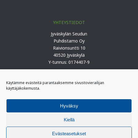
YHTEYSTIEDOT
Jyväskylän Seudun
Puhdistamo Oy
Raivionsuntti 10
40520 Jyväskylä
Y-tunnus: 0174407-9
Puh. 0207 419 100 (keskus)
Käytämme evästeitä parantaaksemme sivustovierailijan
käyttäjäkokemusta.
PÄIVYSTYS
I-päivystäjä: 0400 406 340
Hyväksy
(kiireelliset ilmoitukset)
II-päivystäjä: 0400 406 341
Kiellä
Evästeasetukset