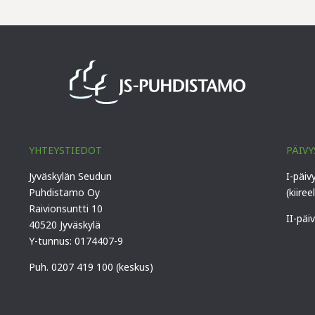
YHTEYSTIEDOT
PÄIVY
Jyväskylän Seudun
I-päiv
Puhdistamo Oy
(kiiree
Raivionsuntti 10
II-päi
40520 Jyväskylä
Y-tunnus: 0174407-9
Puh. 0207 419 100 (keskus)