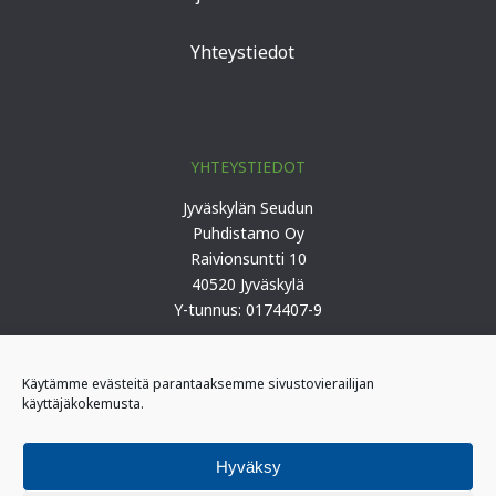
Yhteystiedot
YHTEYSTIEDOT
Jyväskylän Seudun
Puhdistamo Oy
Raivionsuntti 10
40520 Jyväskylä
Y-tunnus: 0174407-9
Puh. 0207 419 100 (keskus)
Käytämme evästeitä parantaaksemme sivustovierailijan
käyttäjäkokemusta.
PÄIVYSTYS
I-päivystäjä: 0400 406 340
Hyväksy
(kiireelliset ilmoitukset)