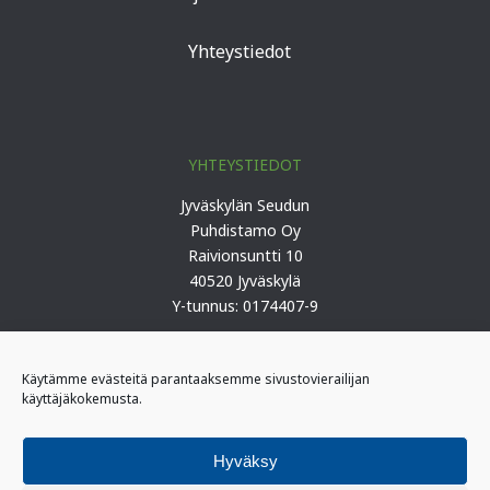
Yhteystiedot
YHTEYSTIEDOT
Jyväskylän Seudun
Puhdistamo Oy
Raivionsuntti 10
40520 Jyväskylä
Y-tunnus: 0174407-9
Puh. 0207 419 100 (keskus)
Käytämme evästeitä parantaaksemme sivustovierailijan
käyttäjäkokemusta.
PÄIVYSTYS
I-päivystäjä: 0400 406 340
Hyväksy
(kiireelliset ilmoitukset)