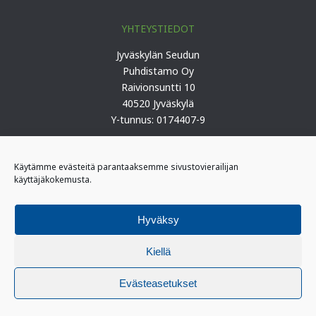
YHTEYSTIEDOT
Jyväskylän Seudun
Puhdistamo Oy
Raivionsuntti 10
40520 Jyväskylä
Y-tunnus: 0174407-9
Puh. 0207 419 100 (keskus)
Käytämme evästeitä parantaaksemme sivustovierailijan
käyttäjäkokemusta.
PÄIVYSTYS
I-päivystäjä: 0400 406 340
Hyväksy
(kiireelliset ilmoitukset)
II-päivystäjä: 0400 406 341
Kiellä
Evästeasetukset