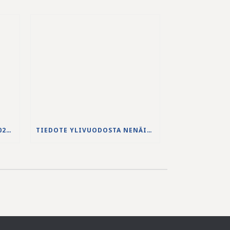
JS-PUHDISTAMON VUODEN 2025 VUOSIKERTOMUS ON JULKAISTU
TIEDOTE YLIVUODOSTA NENÄINNIEMEN JÄTEVEDENPUHDISTAMOLLA