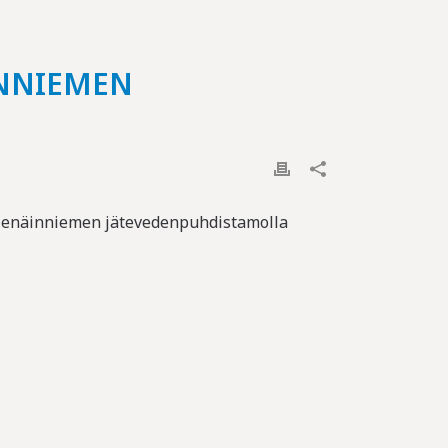
INNIEMEN
s Nenäinniemen jätevedenpuhdistamolla