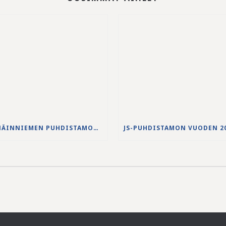
NENÄINNIEMEN PUHDISTAMON YLIVUODON 27.-28.5.2026 VESISTÖVAIKUTUKSET