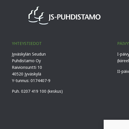
YHTEYSTIEDOT
PÄIVY
Jyväskylän Seudun
I-päiv
Puhdistamo Oy
(kiiree
Raivionsuntti 10
II-päi
40520 Jyväskylä
Y-tunnus: 0174407-9
Puh. 0207 419 100 (keskus)