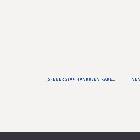
JSPENERGIA+ HANKKEEN RAKENNUSTYÖT KÄYNNISTYVÄT LOUHINTATÖILLÄ